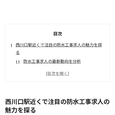
目次
西川口駅近くで注目の防水工事求人の魅力を探
る
防水工事求人の最新動向を分析
西川口駅と防水工事の相性を考察
地元で働くことのメリット
スキルアップを目指す求人の探し方
実績豊富な企業を見つけるポイント
西川口駅近くで注目の防水工事求人の
求人情報をチェックする際の注意点
魅力を探る
防水工事の求人選びのポイント西川口駅編