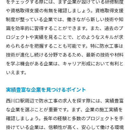
をチェックする際には、まず企業が設けている研修制度
口コミや評判の利用法
や資格取得支援の有無を確認しましょう。資格取得支援
施工実績から選ぶポイント
制度が整っている企業では、働きながら新しい技術や知
資格保有の重要性
識を効率的に習得することができます。また、過去のプ
ロジェクトや実績を見ることで、どのようなスキルが求
長期的な信頼関係を築く方法
められるかを把握することも可能です。特に防水工事は
アフターサービスの有無
技術が進化し続ける分野であるため、最新の技術や材料
専門家に相談するメリット
を学ぶ機会がある企業は、キャリア形成において有利と
西川口駅の防水工事求人で未来を築くためのス
いえます。
テップ
長期的なキャリア形成のために
実績豊富な企業を見つけるポイント
初めての求人選びの注意点
西川口駅周辺で防水工事の求人を探す際には、実績豊富
面接成功のためのアドバイス
な企業を選ぶことが重要です。まず、企業の施工実績を
転職活動を成功させる戦略
確認しましょう。長年の経験と多数のプロジェクトを手
自分に合った求人を見つける
掛けている企業は、信頼性が高く、安心して働ける環境