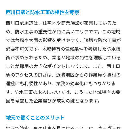
業者選びで失敗しないために
西川口駅と防水工事の相性を考察
防水工事求人でキャリアアップ！西川口駅の可
西川口駅周辺は、住宅地や商業施設が密集しているた
能性
め、防水工事の重要性が特に高いエリアです。この地域
キャリアアップに繋がる求人の見つけ方
では台風や大雨の影響を受けやすく、適切な防水工事が
成長を実感できる職場環境
必要不可欠です。地域特有の気候条件を考慮した防水技
スキルを磨ける企業の特徴
術が求められるため、業者が地域の特性を理解している
将来のキャリアパスを描く
ことが採用の大きなポイントになります。また、西川口
求人情報の最新トレンド
駅のアクセスの良さは、近隣地区からの作業員や資材の
業界での成功事例を学ぶ
運搬にも利便性があり、業務の効率化にもつながりま
す。防水工事の求人においては、こうした地域特有の要
西川口駅で見つける防水工事のプロフェッショ
因を考慮した企業選びが成功の鍵となります。
ナル求人
プロフェッショナルが求められる理由
地元で働くことのメリット
専門技能を活かすチャンス
地元で防水工事の仕事を見つけることには、さまざまな