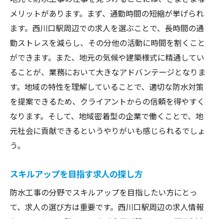
未経験者歓迎の求人も多い
メリットがあります。まず、通勤時間の短縮が挙げられ
専門職としての将来性
ます。西川口駅周辺での求人を選ぶことで、長時間の通
資格取得を支援する制度
勤ストレスを減らし、その分他の活動に時間を割くこと
求人情報の詳細を確認する
ができます。また、地元の気候や建築様式に精通してい
地域特有の気候に対応する防水工事求人を西川
ることが、業務において大きなアドバンテージとなりま
口駅で探す
す。地域の特性を理解していることで、適切な防水対策
気候と建築様式に基づく求人選び
を提案できるため、クライアントからの信頼を得やすく
なります。そして、地域密着型の企業で働くことで、地
地域特性を活かした求人情報
元社会に貢献できるというやりがいも感じられるでしょ
特殊技術が求められる理由
う。
気候変動に対応する技術
地域密着型の企業を探す
スキルアップを目指す求人の探し方
求人情報の読み解き方
防水工事の分野でスキルアップを目指したい方にとっ
信頼できる防水工事業者の見つけ方西川口駅ガ
て、求人の選び方は重要です。西川口駅周辺の求人情報
イド