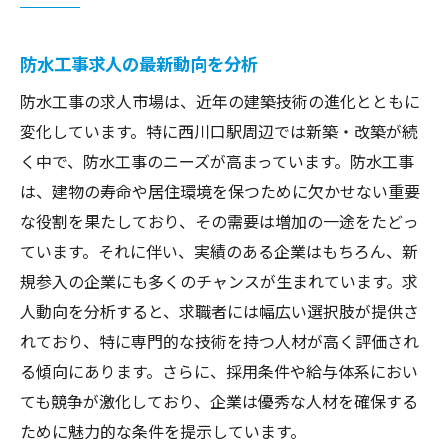
信頼できる求人情報の見極め方
防水工事求人の最新動向を分析
企業の過去の評価を調べる方法
地元特有の建築知識を活かす
防水工事の求人市場は、近年の建築技術の進化とともに
面接でのアピールポイント
変化しています。特に西川口駅周辺では新築・改築が続
く中で、防水工事のニーズが高まっています。防水工事
給与と福利厚生の確認事項
は、建物の寿命や居住環境を保つために欠かせない重要
応募前に準備すべきこと
な役割を果たしており、その需要は増加の一途をたどっ
西川口駅周辺で知っておくべき防水工事業者の
ています。それに伴い、実績のある企業はもちろん、新
特徴
規参入の企業にも多くのチャンスが生まれています。求
地元で評判の業者を紹介
人動向を分析すると、求職者には幅広い選択肢が提供さ
選ぶべき業者の特徴
れており、特に専門的な技術を持つ人材が高く評価され
施工実績から見る信頼性
る傾向にあります。さらに、採用条件や給与体系におい
最新技術を取り入れる企業
ても競争が激化しており、企業は優秀な人材を確保する
ために魅力的な条件を提示しています。
地域密着型のサービス