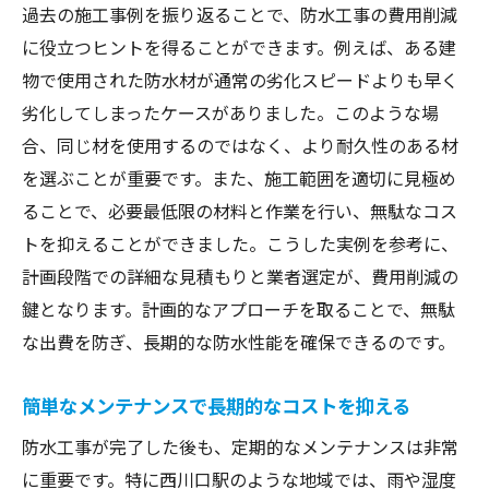
過去の施工事例を振り返ることで、防水工事の費用削減
施工の流れを効率化する手順
に役立つヒントを得ることができます。例えば、ある建
施工中に発生する問題への対処法
物で使用された防水材が通常の劣化スピードよりも早く
完成後のアフターケアで長期的なコスト削
劣化してしまったケースがありました。このような場
減
合、同じ材を使用するのではなく、より耐久性のある材
を選ぶことが重要です。また、施工範囲を適切に見極め
実践的な費用最適化の成功事例
ることで、必要最低限の材料と作業を行い、無駄なコス
トを抑えることができました。こうした実例を参考に、
計画段階での詳細な見積もりと業者選定が、費用削減の
鍵となります。計画的なアプローチを取ることで、無駄
な出費を防ぎ、長期的な防水性能を確保できるのです。
簡単なメンテナンスで長期的なコストを抑える
防水工事が完了した後も、定期的なメンテナンスは非常
に重要です。特に西川口駅のような地域では、雨や湿度