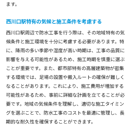
契約前に確認すべき保証内容
ます。
顧客レビューを活用した業者選び
西川口駅特有の気候と施工条件を考慮する
地域特性を理解した業者の選定
西川口駅周辺で防水工事を行う際は、その地域特有の気
西川口駅で防水工事の見積もりを最大限活用す
候条件と施工環境を十分に考慮する必要があります。特
る方法
に、降雨の多い季節や湿度が高い時期は、工事の品質に
見積もりを比較する際のポイント
影響を与える可能性があるため、施工時期を慎重に選ぶ
詳細な見積もりの重要性と活用法
ことが重要です。また、都市部特有の高層建築物が密集
交渉で得られる追加の価値
する環境では、足場の設置や搬入ルートの確保が難しく
見積もりの透明性を確保するチェックリス
なることがあります。これにより、施工費用が増加する
ト
可能性があるため、事前に詳細な計画を立てることが必
費用対効果を最大化する見積もりの見方
要です。地域の気候条件を理解し、適切な施工タイミン
見積もりに隠れたコストを発見する
グを選ぶことで、防水工事のコストを最適に管理し、長
期的な耐久性を確保することができます。
費用を抑えるための防水工事の賢い選択肢西川
口駅編