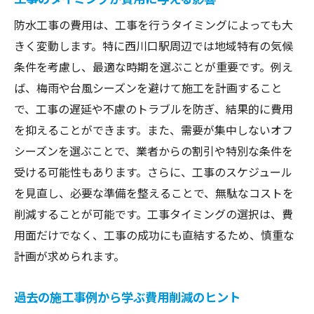
施工後の定期的なチェックで失敗を防ぐ
防水工事の費用は、工事を行うタイミングによっても大
防水工事のプロが語る西川口駅でのコスト削減
きく変動します。特に西川口駅周辺では地域特有の気候
の秘訣
条件を考慮し、最適な時期を選ぶことが重要です。例え
経験豊富なプロの視点から見るコスト削減
ば、梅雨や台風シーズンを避けて施工を計画すること
地域特性を活かした効率的な施工法
で、工事の遅延や不慮のトラブルを防ぎ、結果的に費用
コスト削減のための最新テクノロジーの活
を抑えることができます。また、需要が集中しないオフ
用
シーズンを選ぶことで、業者からの割引や特別な条件を
受ける可能性もあります。さらに、工事のスケジュール
施工前の計画がもたらすコスト削減効果
を見直し、必要な準備を整えることで、無駄なコストを
プロのネットワークを活用した資材調達
削減することが可能です。工事タイミングの選択は、費
安全性を確保しつつコストを抑える方法
用面だけでなく、工事の成功にも直結するため、慎重な
西川口駅での防水工事費用を最適化するための
計画が求められます。
実践ガイド
費用最適化のためのプロジェクト管理術
過去の施工事例から学ぶ費用削減のヒント
効率的な資材購入とそのポイント