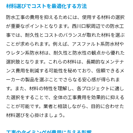
材料選びでコストを最適化する方法
短期的および長期的視点での選択肢
防水工事の費用を抑えるためには、使用する材料の選択
エコフレンドリーな材料でのコスト削減
が重要なポイントとなります。西川口駅周辺での防水工
簡易的な防水工事の選択肢
事では、耐久性とコストのバランスが取れた材料を選ぶ
DIYで可能なメンテナンス方法
ことが求められます。例えば、アスファルト系防水材や
将来のアップグレードを見据えた選択
ウレタン系防水材は、耐久性と防水性の観点から優れた
費用対効果の高い防水システムの採用
選択肢となります。これらの材料は、長期的なメンテナ
西川口駅で防水工事の失敗を避けるための注意
ンス費用を削減する可能性を秘めており、信頼できるメ
点
ーカーの製品を選ぶことでさらなる安心感が得られま
施工業者とのコミュニケーションが鍵
す。また、材料の特性を理解し、各プロジェクトに適し
た選択をすることで、全体の工事費用を効果的に抑える
一般的な施工ミスとその回避策
ことが可能です。業者と相談しながら、目的に合わせた
プロジェクトのスケジュール管理の重要性
材料選びを心掛けましょう。
品質保証の確認とその意義
契約書内容のチェックポイント
工事のタイミングが費用に与える影響