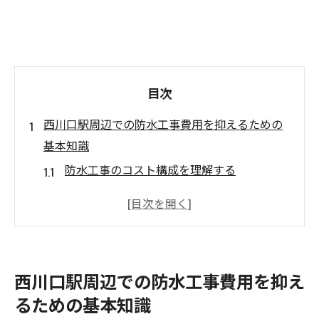
目次
西川口駅周辺での防水工事費用を抑えるための
基本知識
防水工事のコスト構成を理解する
西川口駅特有の気候と施工条件を考慮する
材料選びでコストを最適化する方法
工事のタイミングが費用に与える影響
過去の施工事例から学ぶ費用削減のヒント
西川口駅周辺での防水工事費用を抑え
簡単なメンテナンスで長期的なコストを抑
るための基本知識
える