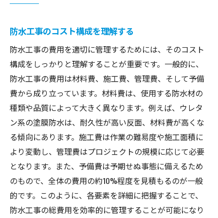
防水工事の専門家が教える西川口駅での費用対
策
防水工事のコスト構成を理解する
専門家の視点から見る効果的な防水工事
防水工事の費用を適切に管理するためには、そのコスト
費用対策を考慮した設計プランの提案
構成をしっかりと理解することが重要です。一般的に、
新技術の採用でコストを削減する方法
防水工事の費用は材料費、施工費、管理費、そして予備
西川口駅での防水工事におけるリスク管理
費から成り立っています。材料費は、使用する防水材の
種類や品質によって大きく異なります。例えば、ウレタ
実績豊富な専門家による診断と提案
ン系の塗膜防水は、耐久性が高い反面、材料費が高くな
防水工事の長期的な視点での費用対策
る傾向にあります。施工費は作業の難易度や施工面積に
信頼できる防水工事業者の選び方西川口駅での
より変動し、管理費はプロジェクトの規模に応じて必要
ポイント
となります。また、予備費は予期せぬ事態に備えるため
業者選びで重視すべき信頼性の要素
のもので、全体の費用の約10%程度を見積もるのが一般
西川口駅周辺での実績を確認する方法
的です。このように、各要素を詳細に把握することで、
見積もり段階での適切な質問と確認事項
防水工事の総費用を効率的に管理することが可能になり