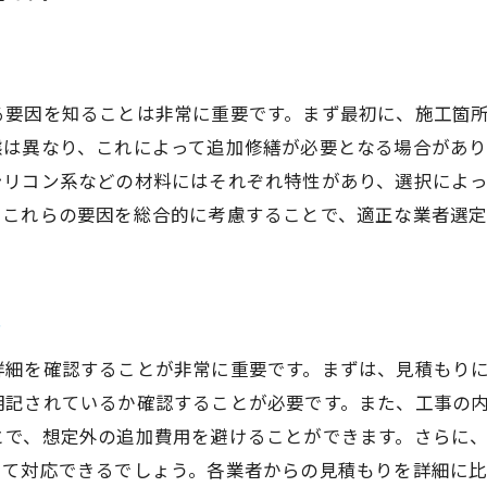
蕨市での防水工事成功の秘訣地域に根ざした業者選び
信頼できる業者を見つけるためのチェックリスト
防水工事業者の過去実績を確認する方法
る要因を知ることは非常に重要です。まず最初に、施工箇
地域密着型の業者選びのメリット
態は異なり、これによって追加修繕が必要となる場合があ
施工後のアフターケアが重要な理由
シリコン系などの材料にはそれぞれ特性があり、選択によ
業者選びにおける口コミの活用法
。これらの要因を総合的に考慮することで、適正な業者選
コストパフォーマンスを考慮した業者選定
見積もりの落とし穴を回避するための防水工事費用の基礎
防水工事見積もりの基本構造を理解しよう
ト
見積もりに隠れた費用を見抜くコツ
詳細を確認することが非常に重要です。まずは、見積もり
蕨市特有の見積もり項目に注意
明記されているか確認することが必要です。また、工事の
透明性のある見積もりを得るための質問集
とで、想定外の追加費用を避けることができます。さらに
見積もり比較時の注意点と対策
して対応できるでしょう。各業者からの見積もりを詳細に