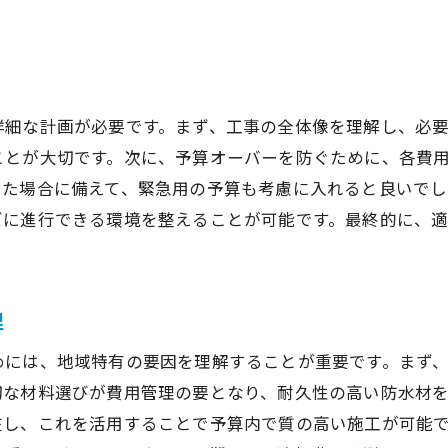
適正価格を見極めるための市場調査法
蕨市防水工事で後悔しないための費用計算の重要性
事前準備で費用を抑えるための計算方法
防水工事の費用計算に役立つツールの紹介
詳細な計画が必要です。まず、工事の全体像を理解し、必要
計算ミスを防ぐポイントとその影響
ことが大切です。次に、予算オーバーを防ぐために、各費
防水工事計画と費用計算の関係
した場合に備えて、緊急用の予算も考慮に入れると良いでし
防水工事費用における見積もりの精度向上法
ズに進行できる環境を整えることが可能です。最終的に、
蕨市の地元業者との費用計算の進め方
防水工事の費用対効果を最大化するための見積もり比較法
理
複数の見積もりを取り寄せる利点と注意点
比較する際に見るべき重要項目
めには、地域特有の要因を理解することが重要です。まず
切な材料選びが費用管理の要となり、耐久性の高い防水材
費用対効果を高めるための業者選定基準
在し、これを活用することで予算内で質の高い施工が可能
見積もりの透明性を確認する方法