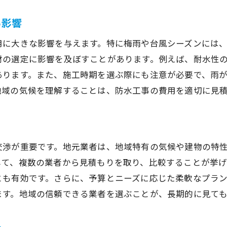
補助金を利用する際の注意点
る影響
補助金を最大限活用するための計画法
用に大きな影響を与えます。特に梅雨や台風シーズンには
防水工事補助金の最新情報を得る方法
材の選定に影響を及ぼすことがあります。例えば、耐水性
あります。また、施工時期を選ぶ際にも注意が必要で、雨
地域の気候を理解することは、防水工事の費用を適切に見
交渉が重要です。地元業者は、地域特有の気候や建物の特
して、複数の業者から見積もりを取り、比較することが挙
とも有効です。さらに、予算とニーズに応じた柔軟なプラ
ます。地域の信頼できる業者を選ぶことが、長期的に見て