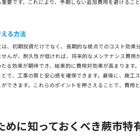
も重要です。これにより、予期しない追加費用を避けるこ
見積もり内容を正確に比較するテクニック
防水工事の長期的効果を考慮した見積もり評価
蕨市の防水工事で資産を守る費用計算のコツ
考える方法
資産価値を高める防水工事費用の見極め方
には、初期投資だけでなく、長期的な視点でのコスト効果
蕨市に特化した費用計算のポイント
ませんが、耐久性が低ければ、将来的なメンテナンス費用
防水工事の費用計算で見落としがちな要素
わたる効果が期待でき、結果的に費用対効果が高まります
資産保護を重視した防水工事費用の策定
ことで、工事の質と安心感を確保できます。最後に、施工
費用計算におけるリスク管理の重要性
とができます。これらのポイントを押さえることで、費用
費用と資産保護のバランスを考える方法
防水工事費用を抑える蕨市で使える補助金とその条件
防水工事に適用可能な補助金の種類
ために知っておくべき蕨市特
補助金取得のための条件と手続き
蕨市における防水工事補助金の活用事例