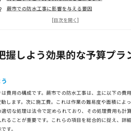
蕨市での防水工事に影響を与える要因
費用見積もりの際に確認すべきポイント
予算オーバーを防ぐための計画策定法
蕨市特有の防水工事に関するコスト管理
防水工事の費用と効果をバランスよく考える方法
把握しよう効果的な予算プラ
防水工事予算を抑えるために知っておくべき蕨市特有のポ
地域特有の気候条件が工事費用に与える影響
よう
蕨市内の地元業者との交渉術
防水工事の費用を抑える素材選びのコツ
きは費用の構成です。蕨市での防水工事は、主に以下の費
蕨市で利用可能な補助金とその取得方法
変動します。次に施工費。これは作業の難易度や面積によ
の適切な処理は法令で定められており、その処理費用も計
長期的な視点で見る防水工事の予算削減策
入れることが重要です。これらの項目を総合的に捉え、詳
防水工事での費用対効果を見極めるポイント
能です。