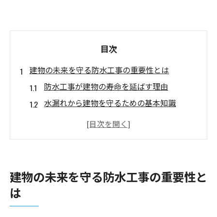
目次
建物の未来を守る防水工事の重要性とは
防水工事が建物の寿命を延ばす理由
水漏れから建物を守るための基本知識
長期的に見た防水工事の費用対効果
最新の防水技術とその利点
地域特性を考慮した防水工事の必要性
防水工事の失敗事例から学ぶ教訓
建物の未来を守る防水工事の重要性と
蕨市と小川町における防水工事の地域特性
は
蕨市の都市化と防水工事の重要性