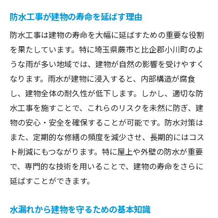
小川町の地理条件が防水に与える影響
防水工事が建物の寿命を延ばす理由
地域ごとの気候に適した防水技術
蕨市の防水工事における成功要因
防水工事は建物の寿命を大幅に延ばすための重要な役割
を果たしています。特に埼玉県蕨市と比企郡小川町のよ
小川町特有の防水対策とその効果
うな雨が多い地域では、建物が自然の影響を受けやすく
地域住民の声から見る防水工事の現状
なります。雨水が建物に浸入すると、内部構造が腐食
効果的な防水工事の選び方とそのポイント
し、建物全体の耐久性が低下します。しかし、適切な防
信頼できる防水工事業者の選び方
水工事を施すことで、これらのリスクを未然に防ぎ、建
最新技術を活用した防水工事の特徴
物の安心・安全を確保することが可能です。防水対策は
コストパフォーマンスを考えた施工方法
また、定期的な修繕の頻度を減少させ、長期的にはコス
施工前に確認すべき重要ポイント
ト削減にもつながります。特に屋上や外壁の防水が重要
で、専門的な技術を用いることで、建物の寿命をさらに
見積もり時に注意すべき事項
延ばすことができます。
施工後のメンテナンス計画
地域気候に応じた防水工法の選定基準
水漏れから建物を守るための基本知識
蕨市の気候特性と適した防水工法