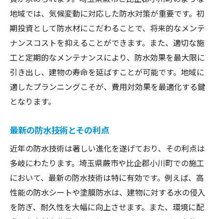
蕨市の事例に学ぶ適切な工法選び
地域では、気候変動に対応した防水対策が重要です。初
期投資として防水材にこだわることで、将来的なメンテ
地元業者の実績から見る信頼性
ナンスコストを抑えることができます。また、適切な施
成功事例が示す施工の重要ポイント
工と定期的なメンテナンスにより、防水効果を最大限に
防水工事がもたらした地域への影響
引き出し、建物の寿命を延ばすことが可能です。地域に
業者選びが結果に与える影響
適したプランニングこそが、費用対効果を最適化する鍵
防水工事の成功を導いた要因
となります。
小川町の地理特性に合わせた防水対策
小川町の地理が施工に与える影響
最新の防水技術とその利点
地形に適応した防水工法の選択
近年の防水技術は著しい進化を遂げており、その利点は
過去の失敗事例から学ぶ施工ポイント
多岐にわたります。埼玉県蕨市や比企郡小川町での施工
において、最新の防水技術は特に有効です。例えば、高
地域の声を反映した防水対策
性能の防水シートや塗膜防水は、建物に対する水の侵入
持続可能な防水工事の実現
を防ぎ、耐久性を大幅に向上させます。また、環境に配
小川町特有の防水工事の課題と解決策