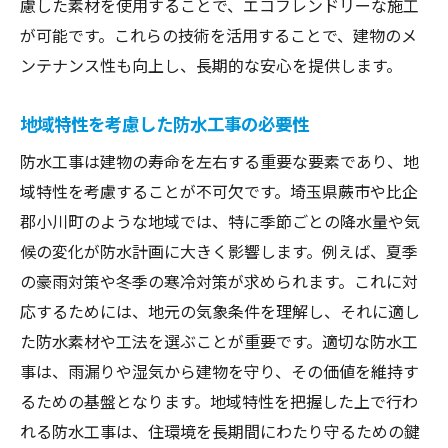
慮した素材を使用することで、エコフレンドリーな施工
未来の安心を築くための防水メンテナンスのコ
が可能です。これらの技術を活用することで、建物のメ
ツ
ンテナンス性も向上し、長期的な安心を提供します。
定期的なメンテナンスの重要性
予防策としての防水対策
地域特性を考慮した防水工事の必要性
長期的な視点で見るメンテナンス計画
防水工事は建物の寿命を左右する重要な要素であり、地
簡単にできる日常の維持管理術
域特性を考慮することが不可欠です。埼玉県蕨市や比企
メンテナンスによるコスト削減効果
郡小川町のような地域では、特に季節ごとの降水量や気
候の変化が防水計画に大きく影響します。例えば、夏季
専門業者に依頼する際のポイント
の豪雨対策や冬季の寒冷対策が求められます。これに対
応するためには、地元の気象条件を理解し、それに適し
た防水素材や工法を選ぶことが重要です。適切な防水工
事は、雨漏りや湿気から建物を守り、その価値を維持す
るための基盤となります。地域特性を把握した上で行わ
れる防水工事は、住環境を長期間にわたり守るための鍵