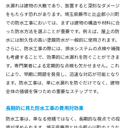
水漏れは建物の大敵であり、放置すると深刻なダメージ
小川町の年間降水量に基づく工法選び
をもたらす恐れがあります。埼玉県蕨市と比企郡小川町
季節ごとの気温変化を考慮した施工
での防水工事においては、まずは建物の構造や材料に合
防水素材選びのポイント
った防水方法を選ぶことが重要です。例えば、屋上の防
地域気候が及ぼす施工への影響
水には耐久性の高い塗膜防水が一般的に使用されます。
専門家の視点から見た最適解
さらに、防水工事の際には、排水システムの点検や補強
も考慮することで、効果的に水漏れを防ぐことができま
防水工事による建物の耐久性向上の具体例
す。専門業者による定期的な点検も欠かせません。これ
防水工事がもたらす具体的な効果
により、早期に問題を発見し、迅速な対応が可能となり
実際の施工例から見る成功のポイント
ます。防水工事は、単に水漏れを防ぐだけでなく、建物
長寿命化を図るための技術革新
全体の価値を保つための重要なステップです。
防水工事後のユーザー評価
実践された防水対策とその結果
長期的に見た防水工事の費用対効果
施工後のメンテナンス事例
防水工事は、単なる修繕ではなく、長期的な視点での投
蕨市での防水工事成功事例から学ぶ
資が求められます。埼玉県蕨市と比企郡小川町のような