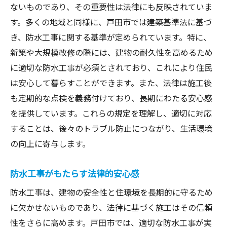
きこと
ないものであり、その重要性は法律にも反映されていま
防水工事が生活環境に与えるポジティブな
す。多くの地域と同様に、戸田市では建築基準法に基づ
影響
き、防水工事に関する基準が定められています。特に、
住環境の快適さを維持するための防水工事
新築や大規模改修の際には、建物の耐久性を高めるため
に適切な防水工事が必須とされており、これにより住民
知っておくべき防水工事の基本
は安心して暮らすことができます。また、法律は施工後
防水工事の専門家が教える戸田市での最適な施
も定期的な点検を義務付けており、長期にわたる安心感
工ポイント
を提供しています。これらの規定を理解し、適切に対応
専門家が教える防水工事の施工のコツ
することは、後々のトラブル防止につながり、生活環境
戸田市での防水工事の最適な施工方法
の向上に寄与します。
防水工事の専門家に聞く施工のポイント
戸田市での成功する防水工事の秘訣
防水工事がもたらす法律的安心感
施工ポイントを押さえた防水工事の実例
防水工事は、建物の安全性と住環境を長期的に守るため
専門家が勧める防水工事のベストプラクテ
に欠かせないものであり、法律に基づく施工はその信頼
ィス
性をさらに高めます。戸田市では、適切な防水工事が実