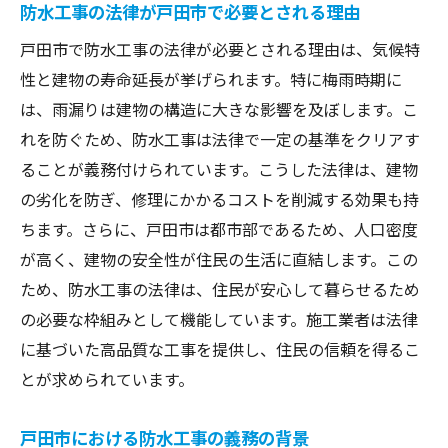
防水工事の法律が戸田市で必要とされる理由
戸田市における防水工事の法的ガイドライ
戸田市で防水工事の法律が必要とされる理由は、気候特
ン
性と建物の寿命延長が挙げられます。特に梅雨時期に
防水工事の義務を果たすための実例紹介
は、雨漏りは建物の構造に大きな影響を及ぼします。こ
法律に基づく防水工事の手順と流れ
れを防ぐため、防水工事は法律で一定の基準をクリアす
戸田市における防水工事施行の具体例
ることが義務付けられています。こうした法律は、建物
防水工事の法的ガイドを理解する
の劣化を防ぎ、修理にかかるコストを削減する効果も持
ちます。さらに、戸田市は都市部であるため、人口密度
防水工事の必要性を再確認:戸田市住民が知るべ
が高く、建物の安全性が住民の生活に直結します。この
きこと
ため、防水工事の法律は、住民が安心して暮らせるため
戸田市で防水工事が必要とされる理由を再
の必要な枠組みとして機能しています。施工業者は法律
確認
に基づいた高品質な工事を提供し、住民の信頼を得るこ
防水工事が戸田市における安全な生活に貢
とが求められています。
献する理由
住民が知っておくべき防水工事の基礎知識
戸田市における防水工事の義務の背景