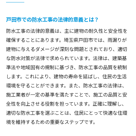
防水工事がもたらす法律的安心感
防水工事で守る住環境:戸田市の梅雨対策を理解
戸田市での防水工事の法律的意義とは？
しよう
防水工事の法律的意義は、主に建物の耐久性と安全性を
梅雨の影響を最小限に抑える防水工事の役
確保することにあります。埼玉県戸田市では、雨漏りが
割
建物に与えるダメージが深刻な問題とされており、適切
戸田市における防水工事の季節的な重要性
な防水対策が法律で求められています。法律は、建築基
住環境を快適に保つための防水工事の方法
準法や地域固有の規制に基づき、防水工事の品質を統制
梅雨時期に備えるための防水工事のポイン
します。これにより、建物の寿命を延ばし、住民の生活
ト
環境を守ることができます。また、防水工事の法律は、
施工業者が一定の基準を満たすことで、施工の品質と安
戸田市における防水工事の必要性とは
全性を向上させる役割を担っています。正確に理解し、
防水工事が住環境に与える効果
適切な防水工事を選ぶことは、住民にとって快適な住環
戸田市での防水工事義務に関する法的ガイドと
境を維持するための重要なステップです。
実際の施行例
防水工事義務の具体的な内容とその施行例