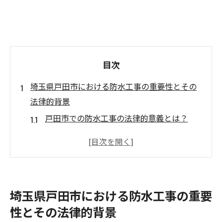
目次
埼玉県戸田市における防水工事の重要性とその
法律的背景
戸田市での防水工事の法律的意義とは？
防水工事の法律が戸田市で必要とされる理
由
戸田市における防水工事の義務の背景
法律が求める防水工事の基準について
埼玉県戸田市における防水工事の重要
戸田市の住民が知るべき防水工事の法的規
性とその法律的背景
定