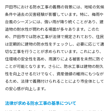
防水工事の必要性を理解するためのポイン
戸田市における防水工事の義務の背景には、地域の気候
ト
条件や過去の災害経験が影響しています。特に、梅雨や
戸田市で防水工事を考える際の注意点
台風のシーズンには、強い雨が降り続くことがあり、建
再確認する防水工事の重要性
造物の耐水性が問われる場面が多々あります。このた
雨季に備える:戸田市での防水工事がもたらす生
め、戸田市では防水工事が法律で規定されており、住民
活の安全性
は定期的に建物の防水性をチェックし、必要に応じて適
安全な生活を支える戸田市の防水工事の役
切な工事を行うことが求められています。これにより、
割
住環境の安全性を高め、雨漏りによる被害を未然に防ぐ
ことが可能となります。さらに、防水工事は建物の耐久
雨季に備えた防水工事がもたらす安心感
性を向上させるだけでなく、資産価値の維持にもつなが
防水工事が生活の質に与える影響
るため、法律で義務付けられることにより市全体として
戸田市における防水工事の安全性の確保方
の安心感が向上します。
法
雨季における防水工事の実施例
法律が求める防水工事の基準について
安心して暮らすための防水工事の重要性