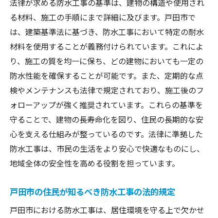
法律が求める防水工事の基準は、建物の構造や使用され
戸田市の住宅を守る防水工事のタイミングとそ
る材料、施工の手順にまで詳細に及びます。戸田市で
の理由
は、建築基準法に基づき、防水工事において特定の耐水
防水工事を行う最適なタイミングとは？
材料を使用することが義務付けられています。これによ
戸田市での防水工事の時期を選ぶ理由
り、施工の質を均一に保ち、どの建物においても一定の
防水工事を行うべき適切な時期の判断
防水性能を確保することが可能です。また、定期的な点
検やメンテナンスも法律で規定されており、施工後のフ
戸田市における防水工事の計画時期
ォローアップが強く推奨されています。これらの基準を
防水工事のタイミングが重要な理由とは
守ることで、建物の長寿命化を図り、住民の長期的な安
住宅を守るための防水工事の実施時期
心を支える仕組みが整っているのです。法律に準拠した
防水工事を通じて快適な生活環境を維持するた
防水工事は、市民の生活をより安心で快適なものにし、
めの知識
地域全体の安全性を高める役割を担っています。
快適な住環境を守るための防水工事の知識
防水工事を行う上での基礎的な知識
戸田市の住民が知るべき防水工事の法的規定
戸田市で防水工事を行う際に知っておくべ
戸田市における防水工事は、居住環境を守る上で欠かせ