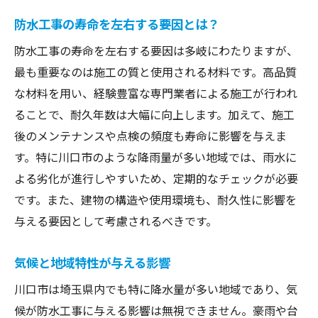
川口市での降雨量と建物への影響
防水工事の寿命を左右する要因とは？
雨漏りリスクを最小化する方法
防水工事の寿命を左右する要因は多岐にわたりますが、
防水工事のタイミングとその効果
最も重要なのは施工の質と使用される材料です。高品質
定期的な防水工事の経済的メリット
な材料を用い、経験豊富な専門業者による施工が行われ
ることで、耐久年数は大幅に向上します。加えて、施工
地域特有の問題に対応した防水工法
後のメンテナンスや点検の頻度も寿命に影響を与えま
専門家によるアドバイスが重要な理由
す。特に川口市のような降雨量が多い地域では、雨水に
防水工事の最適なタイミングとその見極め方
よる劣化が進行しやすいため、定期的なチェックが必要
季節ごとの工事のメリットとデメリット
です。また、建物の構造や使用環境も、耐久性に影響を
劣化が進行する前の対策
与える要因として考慮されるべきです。
点検結果から見る最適な施工時期
気候と地域特性が与える影響
防水材の種類と耐久年数の関係
専門業者の診断を活用する方法
川口市は埼玉県内でも特に降水量が多い地域であり、気
防水工事のタイミングが建物に与える影響
候が防水工事に与える影響は無視できません。豪雨や台