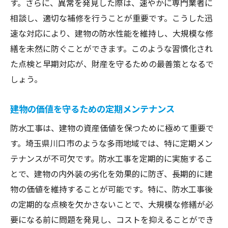
す。さらに、異常を発見した際は、速やかに専門業者に
口コミと評判から見る業者選び
相談し、適切な補修を行うことが重要です。こうした迅
アフターサポートが充実した業者とは？
速な対応により、建物の防水性能を維持し、大規模な修
適正価格と高品質のバランス
繕を未然に防ぐことができます。このような習慣化され
防水工事による建物の寿命延命を図る方法
た点検と早期対応が、財産を守るための最善策となるで
防水工事が建物寿命に与える影響
しょう。
耐久年数を延ばすための具体策
資産価値を高める定期的な工事の役割
建物の価値を守るための定期メンテナンス
予算内で実現する高品質工事
防水工事は、建物の資産価値を保つために極めて重要で
長期的な視点で見る防水工事の計画
す。埼玉県川口市のような多雨地域では、特に定期メン
テナンスが不可欠です。防水工事を定期的に実施するこ
防水工事がもたらす住環境改善の効果
とで、建物の内外装の劣化を効果的に防ぎ、長期的に建
物の価値を維持することが可能です。特に、防水工事後
の定期的な点検を欠かさないことで、大規模な修繕が必
要になる前に問題を発見し、コストを抑えることができ