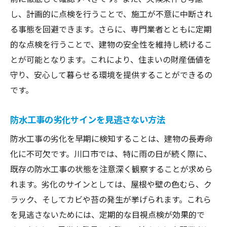
防水工事のコストと長期的な節約効果
し、計画的に点検を行うことで、施工が不意に中断され
耐久性を左右する材料選びの重要性
る事態を回避できます。さらに、専門業者とともに定期
防水工事の効果を最大化するための注意点
的な点検を行うことで、建物の安全性を維持し続けるこ
施工前に確認すべき重要ポイント
とが可能となります。これにより、住まいの財産価値を
守り、安心して暮らせる環境を提供することができるの
契約時の注意点と業者選び
です。
防水工事後の定期チェックの重要性
効果を持続させるためのコツ
防水工事の劣化サインを見逃さない方法
トラブル発生時の適切な対応法
防水工事の劣化を早期に検知することは、建物の長寿命
最新技術を取り入れた防水工事の利点
化に不可欠です。川口市では、特に雨の日が続く際に、
川口市で信頼できる防水工事業者の選び方
既存の防水工事の状態を注意深く観察することが求めら
業者選びの基準とチェックポイント
れます。劣化のサインとしては、屋根や壁の色むら、ク
信頼できる業者の見極め方
ラック、そしてカビや苔の発生が挙げられます。これら
施工実績が示す信頼性
を見逃さないためには、定期的な目視点検が効果的で