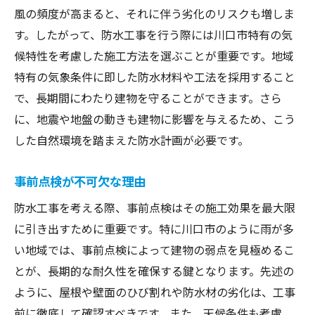
風の頻度が高まると、それに伴う劣化のリスクも増しま
埼玉県川口市での防水工事事例から学ぶポイン
す。したがって、防水工事を行う際には川口市特有の気
ト
候特性を考慮した施工方法を選ぶことが重要です。地域
成功事例に学ぶ防水工事の重要性
特有の気象条件に即した防水材料や工法を採用すること
一般的な失敗例とその回避方法
で、長期間にわたり建物を守ることができます。さら
地域特性に適した工法の選び方
に、地震や地盤の動きも建物に影響を与えるため、こう
住環境を改善する防水工事の工夫
した自然環境を踏まえた防水計画が必要です。
実際の施工プロセスとその監督方法
事前点検が不可欠な理由
成果を最大化するための事後チェック
住宅を守るための防水工事の耐久性と頻度
防水工事を考える際、事前点検はその施工効果を最大限
防水工事の耐久性を高めるポイント
に引き出すために重要です。特に川口市のように雨が多
い地域では、事前点検によって建物の弱点を見極めるこ
長持ちする施工技術とは？
とが、長期的な耐久性を確保する鍵となります。先述の
定期的なメンテナンスで寿命を延ばす方法
ように、屋根や壁面のひび割れや防水材の劣化は、工事
住宅の価値維持に必要な防水工事
前に徹底して確認すべきです。また、天候条件も考慮