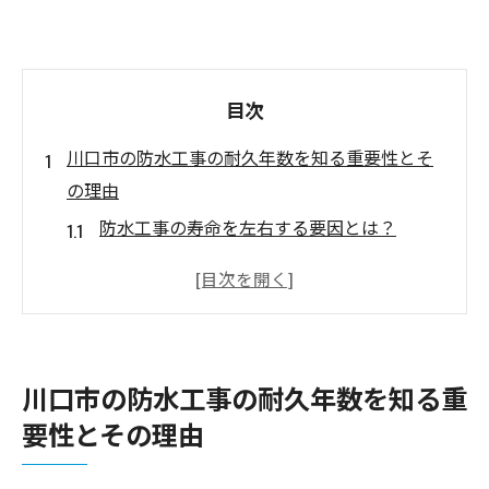
目次
川口市の防水工事の耐久年数を知る重要性とそ
の理由
防水工事の寿命を左右する要因とは？
気候と地域特性が与える影響
事前点検が不可欠な理由
防水工事の劣化サインを見逃さない方法
建物の価値を守るための定期メンテナンス
川口市の防水工事の耐久年数を知る重
防水工事の更新時期を見極めるポイント
要性とその理由
雨が多い埼玉県での防水工事の必要性を徹底解
説