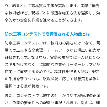
防水工事コンテストの審査で重視される要
り、結果として高品質な工事が実現します。実際に優秀
素
な技術者ほど、現場ごとに最適な施工方法を選択し、効
優秀技術者に共通する防水工事の極意
率的かつ安全に作業を進めることができます。
防水工事の極意は現場対応力と実践知識に
防水工事コンテストで高評価される人物像とは
あり
優秀な防水工事技術者が守る基本と応用
防水工事コンテストでは、技術力の高さだけでなく、現
防水工事における安全管理と品質保持の極
場での工夫や安全管理、チームワークなど幅広い能力が
意
評価されます。なぜなら、実際の現場では一人ひとりの
スキルだけでなく、協調的な作業やリーダーシップが品
防水工事で信頼を得るための実践的アプロ
質向上に直結するためです。高評価を得る人物は、規定
ーチ
の手順を守りつつも、現場状況に応じて最善策を柔軟に
防水工事技術者のこだわりが生む差別化ポ
選択できる点が特徴です。
イント
また、コンテストでは施工の仕上がりや工程管理の正確
防水工事業界で光る技術力の高め方
さ、作業の安全性への配慮も重視されます。例えば、細
防水工事業界で求められる技術力とは何か