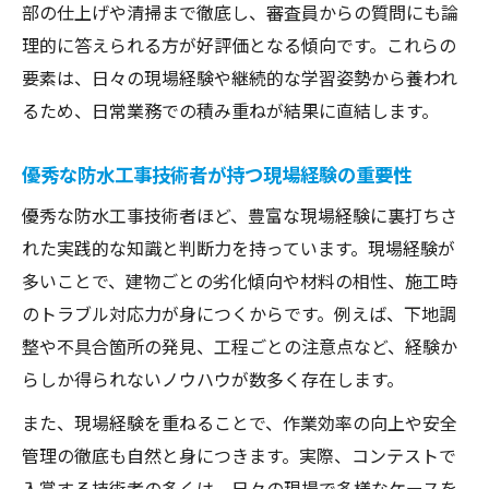
部の仕上げや清掃まで徹底し、審査員からの質問にも論
防水工事技術を磨くための効果的な学習法
理的に答えられる方が好評価となる傾向です。これらの
防水工事技術者の成長を促す実践的トレー
要素は、日々の現場経験や継続的な学習姿勢から養われ
ニング
るため、日常業務での積み重ねが結果に直結します。
防水工事で評価される実績の積み上げ方
防水工事の現場経験が技術力向上に与える
優秀な防水工事技術者が持つ現場経験の重要性
影響
優秀な防水工事技術者ほど、豊富な現場経験に裏打ちさ
施工力が評価される防水工事の新基準
れた実践的な知識と判断力を持っています。現場経験が
防水工事で施工力が問われる新たな基準と
多いことで、建物ごとの劣化傾向や材料の相性、施工時
は
のトラブル対応力が身につくからです。例えば、下地調
防水工事の品質向上を実現する評価ポイン
整や不具合箇所の発見、工程ごとの注意点など、経験か
ト
らしか得られないノウハウが数多く存在します。
防水工事業界で注目の施工力評価項目
また、現場経験を重ねることで、作業効率の向上や安全
防水工事新基準に適応するための実践策
管理の徹底も自然と身につきます。実際、コンテストで
防水工事における施工力の見極め方と選び
入賞する技術者の多くは、日々の現場で多様なケースを