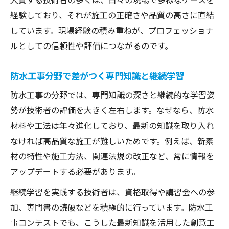
方
経験しており、それが施工の正確さや品質の高さに直結
しています。現場経験の積み重ねが、プロフェッショナ
防水工事技術者が選ばれる理由を徹底解説
ルとしての信頼性や評価につながるのです。
防水工事技術者が信頼される理由と実例紹
介
防水工事分野で差がつく専門知識と継続学習
防水工事で選ばれる技術者の共通点とは
防水工事の分野では、専門知識の深さと継続的な学習姿
防水工事技術者選びで重視すべきポイント
勢が技術者の評価を大きく左右します。なぜなら、防水
防水工事現場で評価される人材の特徴
材料や工法は年々進化しており、最新の知識を取り入れ
防水工事技術者が支持される実力の裏側
なければ高品質な施工が難しいためです。例えば、新素
材の特性や施工方法、関連法規の改正など、常に情報を
アップデートする必要があります。
継続学習を実践する技術者は、資格取得や講習会への参
加、専門書の読破などを積極的に行っています。防水工
事コンテストでも、こうした最新知識を活用した創意工