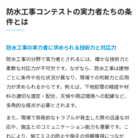
要性
防水工事コンテストの実力者たちの条
防水工事分野で差がつく専門知識と継続学
件とは
習
防水工事のプロが意識する品質管理のポイ
ント
防水工事の実力者に求められる技術力と対応力
今注目の防水工事コンテスト最新トレンド
防水工事の分野で実力者とされるには、確かな技術力と
防水工事コンテストで注目される新技術の
柔軟な対応力が不可欠です。なぜなら、防水工事は建物
動向
ごとに条件や劣化状況が異なり、現場での判断力と応用
防水工事コンテストが評価する施工プロセ
力が求められるからです。例えば、下地処理の精度や材
スの特徴
料の適切な選定・配合、天候や周辺環境への配慮など、
防水工事業界で浸透する最新コンテスト基
多角的な視点が必要とされます。
準
また、現場で突発的なトラブルが発生した際の迅速な対
防水工事技術者が押さえるべきトレンド情
応や、施主とのコミュニケーション能力も重要です。こ
報
れにより、施工ミスの防止や施主の信頼獲得につなが