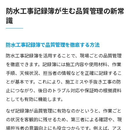
自主検査表で防水工事の信頼性を高める
防水工事記録簿が生む品質管理の新常
実務で役立つ防水工事記録簿の書き方
識
実務で使える防水工事記録簿作成のコツ
チェックシートと施工票の記載例を解説
防水工事記録簿で品質管理を徹底する方法
品質管理に役立つ記録簿の作成ポイント
自主検査表と防水工事記録簿の連携法
防水工事記録簿を活用することで、現場ごとの品質管理
シーリング工事品質管理の記録方法
を徹底できます。記録簿には施工内容や使用材料、作業
手順、天候状況、担当者の情報などを正確に記録するこ
記録簿の工夫で防水工事の品質を高める
とが基本です。これにより、施工ミスや手抜き工事の防
防水工事品質向上に効く記録簿の工夫術
止につながり、後日のトラブル対応や保証時の根拠資料
チェックシートを活かした記録の書き方
としても有効に機能します。
アスファルト防水の品質管理項目を整理
なぜ記録簿が品質管理に有効なのかというと、作業ごと
施工票の記載で保証対応も万全にする方法
の状況を客観的に残せるため、第三者による確認や、現
自主検査表を使った現場改善の実践例
場担当者の意識向上にも役立つからです。例えば、アス