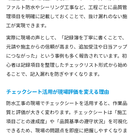
施工現場の信頼を記録に残す防水工事技術
ファルト防水やシーリング工事など、工程ごとに品質管
防水工事記録簿で現場の信頼力を高める
理項目を明確に記載しておくことで、抜け漏れのない施
品質管理項目を記録し技術力を証明する
工が実現できます。
防水工事施工票で履歴管理を徹底する
実際に現場の声として、「記録簿を丁寧に書くことで、
チェックシートで客観的な評価を残す
元請や施主からの信頼が高まり、追加受注や日当アップ
シーリング工事の品質記録が評価の鍵
につながった」という事例も多く報告されています。初
心者は記録項目を整理したチェックリスト形式から始め
日当アップを叶える防水工事記録簿活用術
ることで、記入漏れを防ぎやすくなります。
防水工事記録簿で日当アップを実現する方
法
チェックシート活用が現場評価を変える理由
施工票やチェックシートで評価を高めるコ
防水工事の現場でチェックシートを活用すると、作業品
ツ
質と評価が大きく変わります。チェックシートは「施工
品質管理を徹底し安定収入につなげる工夫
項目ごとの達成度」や「品質基準の遵守状況」を可視化
単価表と記録簿の連携で給与アップを狙う
できるため、現場の問題点を即座に把握しやすくなりま
自主検査表を活用した自己アピール術