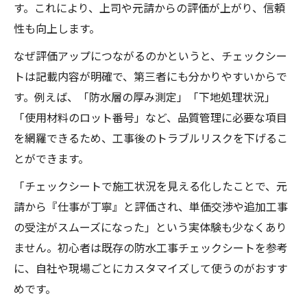
す。これにより、上司や元請からの評価が上がり、信頼
防水工事の見積書作成に強くなるコツ
性も向上します。
防水工事記録簿で見積書作成が楽になる理
なぜ評価アップにつながるのかというと、チェックシー
由
トは記載内容が明確で、第三者にも分かりやすいからで
施工票・単価表を活用した見積書の書き方
す。例えば、「防水層の厚み測定」「下地処理状況」
品質管理項目から見積根拠を明確化する方
「使用材料のロット番号」など、品質管理に必要な項目
法
を網羅できるため、工事後のトラブルリスクを下げるこ
チェックシートと記録簿で説明力を向上
とができます。
シーリング工事の記録が見積精度を高める
「チェックシートで施工状況を見える化したことで、元
請から『仕事が丁寧』と評価され、単価交渉や追加工事
の受注がスムーズになった」という実体験も少なくあり
ません。初心者は既存の防水工事チェックシートを参考
に、自社や現場ごとにカスタマイズして使うのがおすす
めです。