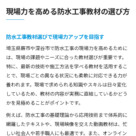
方
現場力を高める防水工事教材の選び方
防水工事の教材選びでスキル向上を実現す
る
スキル向上へ防水工事の学び直しを考える
防水工事教材選びで現場力アップを目指す
防水工事の学び直しで現場対応力を強化
埼玉県蕨市や深谷市で防水工事の現場力を高めるために
実務経験者に最適な防水工事の再学習法
は、現場の課題やニーズに合った教材選びが重要です。
防水工事スキル向上のための教材活用術
特に、最新の技術や施工方法を学べる教材を活用するこ
学び直しで防水工事現場力を高める秘訣
とで、現場ごとの異なる状況にも柔軟に対応できる力が
養われます。現場で求められる知識やスキルは日々変化
実践的防水工事教材がスキル再構築に役立
しているため、教材の内容が実務に直結しているかどう
つ理由
かを見極めることがポイントです。
オンライン活用で防水工事の実践力を磨く方法
例えば、防水工事の基礎理論から応用技術まで体系的に
オンライン教材で防水工事の実践力を養う
網羅したテキストや、現場映像を交えた動画教材は、忙
防水工事の現場に役立つオンライン学習法
しい社会人や若手職人にも最適です。また、オンライン
オンライン活用で防水工事スキルを効率習