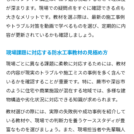
地域特性を踏まえた防水工事スキル向上策
が深まります。現場での疑問点をすぐに確認できる点も
防水工事教材活用で現場力を底上げする秘
大きなメリットです。教材を選ぶ際は、最新の施工事例
訣
やトラブル対策を動画で学べるものを選び、定期的に内
深谷市・蕨市の現場で強みとなる学びの工
容が更新されているかも確認しましょう。
夫
現場課題に対応する防水工事教材の見極め方
現場ごとに異なる課題に柔軟に対応するためには、教材
の内容が現実のトラブルや施工ミスの事例を多く含んで
いるかを確認することが重要です。特に、蕨市や深谷市
のように住宅や商業施設が混在する地域では、多様な建
物構造や劣化状況に対応できる知識が求められます。
教材選びの際には、実際の失敗例や成功事例を紹介して
いる教材や、現場での判断力を養うケーススタディが豊
富なものを選びましょう。また、現場担当者や先輩職人