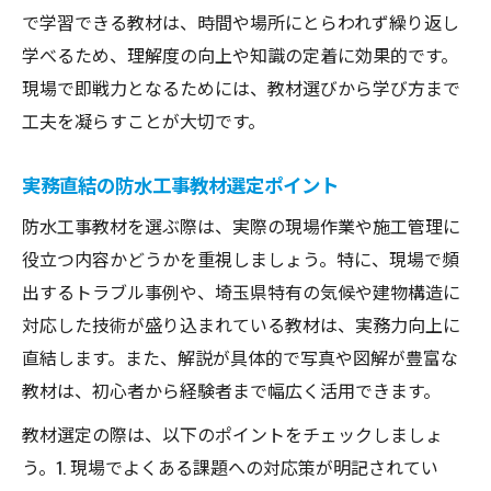
で学習できる教材は、時間や場所にとらわれず繰り返し
得
学べるため、理解度の向上や知識の定着に効果的です。
現場対応重視の防水工事オンライン教材選
現場で即戦力となるためには、教材選びから学び方まで
び
工夫を凝らすことが大切です。
防水工事分野に特化したオンライン学習の
利点
実務直結の防水工事教材選定ポイント
企業連携型教材が現場で役立つ理由とは
防水工事教材を選ぶ際は、実際の現場作業や施工管理に
企業連携型防水工事教材の現場活用メリッ
役立つ内容かどうかを重視しましょう。特に、現場で頻
ト
出するトラブル事例や、埼玉県特有の気候や建物構造に
防水工事現場で強みとなる連携型教材の特
対応した技術が盛り込まれている教材は、実務力向上に
長
直結します。また、解説が具体的で写真や図解が豊富な
企業連携教材が防水工事スキルに与える影
教材は、初心者から経験者まで幅広く活用できます。
響
教材選定の際は、以下のポイントをチェックしましょ
実務家に支持される防水工事企業教材の選
う。1. 現場でよくある課題への対応策が明記されてい
び方