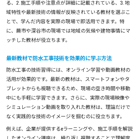
る、2. 施工手順や注意点が詳細に記載されている、3. 地
現場即応の防水工事教材は企業連携が鍵と
域特性や最新技術の情報が反映されている教材を選ぶこ
なる
とで、学んだ内容を実際の現場で即活用できます。特
防水工事の最新技術と学習の実例紹介
に、蕨市や深谷市の現場では地域の気候や建物事情にマ
ッチした教材が役立ちます。
防水工事の最新技術を学ぶ教材の選定方法
現場力を高める最新防水工事事例の活用法
最新教材で防水工事技術を効果的に学ぶ方法
防水工事の新技術導入に欠かせない教材と
防水工事の技術習得には、オンライン学習や動画教材の
は
活用が効果的です。最新の教材は、スマートフォンやタ
最新防水工事教材で得られる実践的な知識
ブレットからも視聴できるため、現場の空き時間や移動
防水工事技術革新を支える学習事例を解説
中にも手軽に学習できます。さらに、実際の現場映像や
深谷市や蕨市における防水工事力強化の秘訣
シミュレーション動画を取り入れた教材は、理論だけで
防水工事力強化で現場の課題解決を図る方
なく実践的な技術のイメージを掴むのに役立ちます。
法
例えば、企業が提供するeラーニングや、施工手順を解説
蕨市・深谷市で役立つ防水工事教材の特徴
したオンライン講座は、繰り返し視聴することで理解度