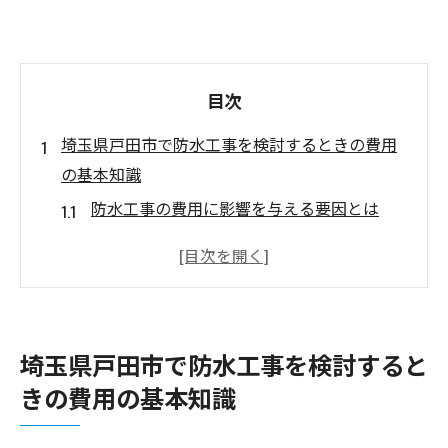
目次
埼玉県戸田市で防水工事を検討するときの費用
の基本知識
防水工事の費用に影響を与える要因とは
戸田市での防水工事の一般的な価格帯
材料選びが費用に及ぼす影響を知る
工事方法ごとの費用差について
予算設定の際の重要なポイント
埼玉県戸田市で防水工事を検討すると
費用対効果を高める防水工事計画
きの費用の基本知識
防水工事費用を賢く抑えるための埼玉県戸田市
のポイント