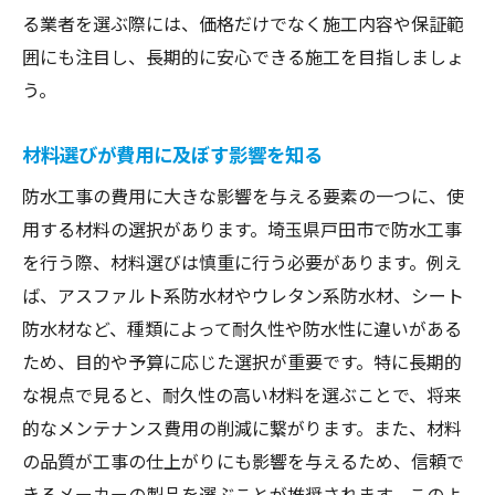
工事の詳細に基づく正確な見積もりの条件
る業者を選ぶ際には、価格だけでなく施工内容や保証範
複数回の見積もり依頼が重要な理由
囲にも注目し、長期的に安心できる施工を目指しましょ
見積もり書を確認する際のチェック項目
う。
見積もりをもとにした予算の組み立て方
材料選びが費用に及ぼす影響を知る
防水工事の費用を考慮した戸田市での業者選び
のコツ
防水工事の費用に大きな影響を与える要素の一つに、使
評判の良い業者を見つけるための方法
用する材料の選択があります。埼玉県戸田市で防水工事
を行う際、材料選びは慎重に行う必要があります。例え
実績とアフターケアの重要性
ば、アスファルト系防水材やウレタン系防水材、シート
業者の過去事例から学ぶ選び方
防水材など、種類によって耐久性や防水性に違いがある
地域密着型業者のメリットとデメリット
ため、目的や予算に応じた選択が重要です。特に長期的
契約前に確認すべき業者の信頼性
な視点で見ると、耐久性の高い材料を選ぶことで、将来
実際の作業後の評判と口コミ分析
的なメンテナンス費用の削減に繋がります。また、材料
埼玉県戸田市で防水工事の費用を最適化する方
の品質が工事の仕上がりにも影響を与えるため、信頼で
法
きるメーカーの製品を選ぶことが推奨されます。このよ