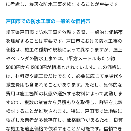
に考慮し、最適な防水工事を検討することが重要です。
契約前に最終確認すべきポイント
防水工事の費用を抑えるために知っておくべき
戸田市での防水工事の一般的な価格帯
戸田市の市場動向
埼玉県戸田市で防水工事を依頼する際、一般的な価格帯
最近の市場動向と防水工事費用への影響
を理解することは重要です。戸田市における防水工事の
新技術の普及と費用への影響分析
価格は、施工の種類や規模によって異なりますが、屋上
地域特有の需要と供給のバランス
やベランダの防水工事では、1平方メートルあたり約
過去の価格推移から見る今後の予測
5000円から12000円が相場とされています。この価格に
地元業者の競争状況とその影響
は、材料費や施工費だけでなく、必要に応じて足場代や
エコ志向がもたらすコストメリット
撤去費用も含まれることがあります。ただし、具体的な
費用は施工箇所の状態や選択する材料によって変動しま
戸田市での防水工事費用を適切に見積もるため
すので、複数の業者から見積もりを取得し、詳細を比較
のヒント
検討することが推奨されます。特に、戸田市では地域に
見積もり依頼時に注意するべきポイント
根ざした業者が多数存在し、価格競争があるため、良質
誤差を最小限にする見積もり方法
な施工を適正価格で依頼することが可能です。信頼でき