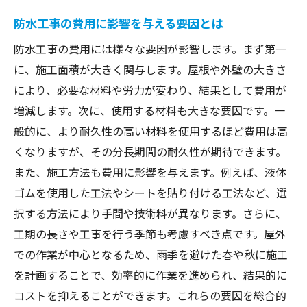
地元業者の選び方とそのメリット
防水工事の費用に影響を与える要因とは
見積もりを有効に活用する方法
防水工事の費用には様々な要因が影響します。まず第一
材料の選び方で費用を抑える秘訣
に、施工面積が大きく関与します。屋根や外壁の大きさ
今すぐ利用できる割引やキャンペーン情報
により、必要な材料や労力が変わり、結果として費用が
増減します。次に、使用する材料も大きな要因です。一
季節やタイミングを考慮した費用削減法
般的に、より耐久性の高い材料を使用するほど費用は高
見積もり比較で確実に賢い選択を
くなりますが、その分長期間の耐久性が期待できます。
戸田市の防水工事費用を理解するための基本ス
また、施工方法も費用に影響を与えます。例えば、液体
テップ
ゴムを使用した工法やシートを貼り付ける工法など、選
初めての見積もり依頼の手順
択する方法により手間や技術料が異なります。さらに、
工事前に押さえておきたい確認事項
工期の長さや工事を行う季節も考慮すべき点です。屋外
複数業者からの見積もりを比較する方法
での作業が中心となるため、雨季を避けた春や秋に施工
見積もりに含まれるべき重要な項目
を計画することで、効率的に作業を進められ、結果的に
コストを抑えることができます。これらの要因を総合的
不明瞭な点をクリアにするための質問集