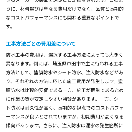
長期的な視点で見る費用対効果
うに、材料選びは単なる費用だけでなく、品質と長期的
必要最低限の工事内容で費用を抑える
なコストパフォーマンスにも関わる重要なポイントで
す。
効果的な工事スケジュールの組み方
工事後のメンテナンス計画と費用削減
工事方法ごとの費用差について
最新技術の導入で長期的な費用削減を
防水工事の費用は、選択する工事方法によっても大きく
費用を抑えつつも品質を維持する方法
異なります。例えば、埼玉県戸田市で主に行われる工事
賢い選択で戸田市の防水工事をコスト効果的に
方法として、塗膜防水やシート防水、注入防水などがあ
実現する方法
り、それぞれの方法に応じた施工費用が発生します。塗
費用を抑えつつ質を保つための選択肢
膜防水は比較的安価である一方、施工が簡単であるため
適切な業者とのコミュニケーション術
に作業の質が安定しやすい特徴があります。一方、シー
見積もり内容を活かしたスムーズな工事
ト防水は耐久性が高く、長期的な視点でのコストパフォ
完成後の満足度を高めるための工夫
ーマンスが良いとされていますが、初期費用が高くなる
傾向があります。さらに、注入防水は漏水の発生箇所に
費用を意識した長期間の計画設計