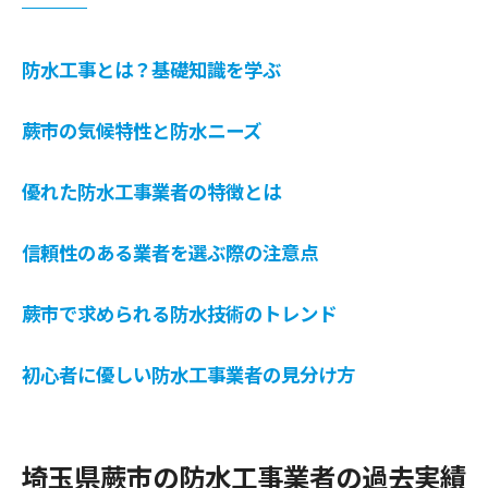
るポイント
施工実績から見る信頼性の判断基準
防水工事とは？基礎知識を学ぶ
過去のプロジェクトを通じた業者の技術力
蕨市の気候特性と防水ニーズ
顧客レビューが語る業者の実績と信頼性
地元での評判をチェックする重要性
優れた防水工事業者の特徴とは
施工事例を通じて学ぶ業者の対応力
実績公開が業者選びに与える安心感
信頼性のある業者を選ぶ際の注意点
地域密着型防水工事業者が持つ信頼性の理由と
蕨市で求められる防水技術のトレンド
は
地域特有の気候に適した施工プラン
初心者に優しい防水工事業者の見分け方
地域密着型業者の迅速な対応力
地元での長年の経験が信頼性を支える
コミュニティでの評判と信頼を築く
埼玉県蕨市の防水工事業者の過去実績