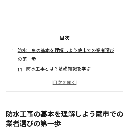
目次
防水工事の基本を理解しよう蕨市での業者選び
の第一歩
防水工事とは？基礎知識を学ぶ
蕨市の気候特性と防水ニーズ
優れた防水工事業者の特徴とは
信頼性のある業者を選ぶ際の注意点
蕨市で求められる防水技術のトレンド
防水工事の基本を理解しよう蕨市での
初心者に優しい防水工事業者の見分け方
業者選びの第一歩
埼玉県蕨市の防水工事業者の過去実績を確認す