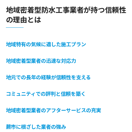
業者選びで重視すべきコミュニケーション
地域密着型防水工事業者が持つ信頼性
力
の理由とは
完工後の保証がある業者の重要性
蕨市での口コミを活用した業者選び
業者との面談で確認すべき質問
地域特有の気候に適した施工プラン
費用対効果を考えた賢い業者選び
透明性のある見積りが信頼できる防水工事業者
地域密着型業者の迅速な対応力
選びの鍵
地元での長年の経験が信頼性を支える
見積りの透明性が信頼性に与える影響
詳細な見積りを提供する業者の選び方
コミュニティでの評判と信頼を築く
見積りの中で確認すべき項目とは
追加費用が発生しないかの確認方法
地域密着型業者のアフターサービスの充実
見積りと実際の施工内容の一致を確認
蕨市に根ざした業者の強み
蕨市での適正価格を見極めるコツ