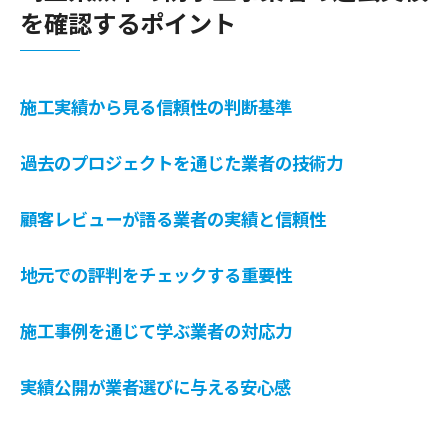
地域密着型業者のアフターサービスの充実
を確認するポイント
蕨市に根ざした業者の強み
防水工事業者の選定で重視すべき技術力と資格
施工実績から見る信頼性の判断基準
の重要性
技術者の資格が保障する施工の質
過去のプロジェクトを通じた業者の技術力
最新技術を取り入れる業者の見分け方
資格保持者が多い業者の選定ポイント
顧客レビューが語る業者の実績と信頼性
技術力を裏付ける具体的な施工事例
地元での評判をチェックする重要性
専門資格が信頼性に与える影響
蕨市での資格保有業者の選び方
施工事例を通じて学ぶ業者の対応力
蕨市で信頼できる防水工事業者を見極めるため
のヒント
実績公開が業者選びに与える安心感
信頼性を見極めるためのチェックポイント