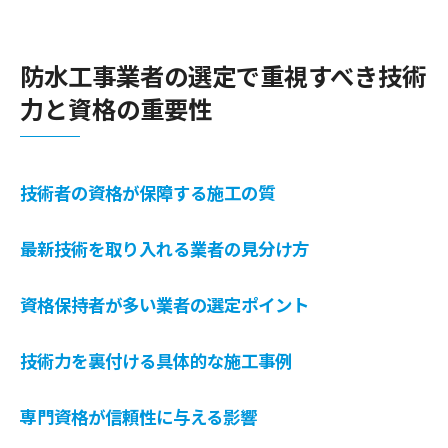
防水工事業者が提供する施工プランの詳細確認
が成功のカギ
防水工事業者の選定で重視すべき技術
施工プランの内容を理解するポイント
力と資格の重要性
提案されたプランの妥当性を評価する
施工前に押さえておくべきポイント
業者が提案する材料の選定基準
技術者の資格が保障する施工の質
施工プランに基づく進捗とその管理
最新技術を取り入れる業者の見分け方
変更時に確認すべき業者の対応策
地域への迅速な対応が可能な防水工事業者を選
資格保持者が多い業者の選定ポイント
ぶべき理由
緊急時に頼れる業者の見つけ方
技術力を裏付ける具体的な施工事例
迅速な対応による施工スケジュールの確保
専門資格が信頼性に与える影響
地域密着型の業者が持つ緊急対応力