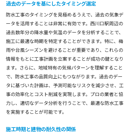
過去のデータを基にしたタイミング選定
施工中の天候リスク管理と対応策
長期的な建物保護を可能にする施工計画
防水工事のタイミングを見極めるうえで、過去の気象デ
ータを活用することは非常に有効です。西川口駅周辺の
西川口駅周辺での防水工事の成功事例を学ぶ
過去数年分の降水量や気温のデータを分析することで、
成功事例に見る最適なタイミング選定
施工に最適な時期を特定することができます。特に、梅
地域特有の課題とその克服方法
雨や台風シーズンを避けることが重要であり、これらの
施工プロセスにおけるベストプラクティス
情報をもとに工事計画を立案することが成功の鍵となり
地域の施工業者から学ぶ成功ポイント
ます。さらに、地域特有の気候パターンを理解すること
成功事例が示す経済的・安全的メリット
で、防水工事の品質向上にもつながります。過去のデー
実績から得る防水工事の新たな知見
タに基づいた計画は、予測可能なリスクを減少させ、工
事の効率化とコスト削減を実現します。プロの業者と協
防水工事をスムーズに進めるための準備とタイ
力し、適切なデータ分析を行うことで、最適な防水工事
ミング
を実施することが可能です。
施工前の詳細な計画立案と確認項目
適切な施工時期を選ぶためのガイドライン
施工時期と建物の耐久性の関係