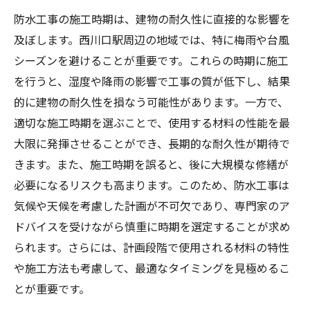
資材調達と天候予測のスケジュール調整
防水工事の施工時期は、建物の耐久性に直接的な影響を
施工中の天候変化への対応準備
及ぼします。西川口駅周辺の地域では、特に梅雨や台風
効率的な施工プロセスのためのチームワー
シーズンを避けることが重要です。これらの時期に施工
ク
を行うと、湿度や降雨の影響で工事の質が低下し、結果
西川口駅周辺での施工における地域特性の
的に建物の耐久性を損なう可能性があります。一方で、
理解
適切な施工時期を選ぶことで、使用する材料の性能を最
メンテナンスコストを抑えるための防水工事計
大限に発揮させることができ、長期的な耐久性が期待で
画
きます。また、施工時期を誤ると、後に大規模な修繕が
長期的なコスト削減を実現する施工計画
必要になるリスクも高まります。このため、防水工事は
気候や天候を考慮した計画が不可欠であり、専門家のア
防水工事による建物価値の維持と向上
ドバイスを受けながら慎重に時期を選定することが求め
定期点検とメンテナンスの重要性
られます。さらには、計画段階で使用される材料の特性
予算に応じた効果的な資材と施工方法の選
や施工方法も考慮して、最適なタイミングを見極めるこ
択
とが重要です。
コスト分析に基づく計画的な維持管理