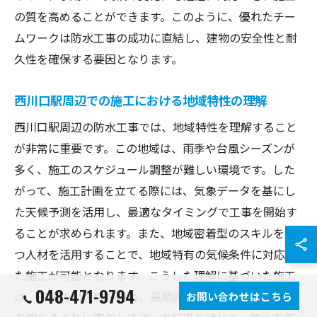
の質を高めることができます。このように、優れたチー
ムワークは防水工事の成功に直結し、建物の安全性と耐
久性を確保する要因となります。
西川口駅周辺での施工における地域特性の理解
西川口駅周辺の防水工事では、地域特性を理解すること
が非常に重要です。この地域は、雨季や台風シーズンが
多く、施工のスケジュール調整が難しい環境です。した
がって、施工計画を立てる際には、気象データを基にし
た天候予測を活用し、最適なタイミングで工事を開始す
ることが求められます。また、地域密着型のスキルを持
つ人材を活用することで、地域特有の気候条件に対応し
た施工が可能となります。こうした理解に基づいた施工
048-471-9794
は、建物の耐久性を高め、長期的なメンテナンスコスト
お問い合わせはこちら