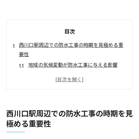
目次
西川口駅周辺での防水工事の時期を見極める重
要性
地域の気候変動が防水工事に与える影響
過去のデータを基にしたタイミング選定
施工時期と建物の耐久性の関係
適切なタイミングでの施工がもたらす経済
的利益
西川口駅周辺での防水工事の時期を見
防水工事におけるリスク管理の重要性
極める重要性
長期的な視点での防水工事時期の選び方
防水工事の最適な時期を選ぶための気候分析