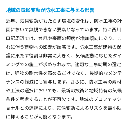
西川口駅周辺の年間降水量とその影響
地域の気候変動が防水工事に与える影響
気温変動が防水材料に与える影響
近年、気候変動がもたらす環境の変化は、防水工事の計
気象予報活用による施工計画の立案
画において無視できない要素となっています。特に西川
施工遅延を防ぐための気候データ活用
口駅周辺では、台風や豪雨の頻度が増加傾向にあり、こ
れに伴う建物への影響が顕著です。防水工事が建物の保
過去の気候データと防水工事の成功事例
護に果たす役割は非常に大きく、気候変動に応じたタイ
環境要因を考慮した防水工事のタイミング
ミングでの施工が求められます。適切な工事時期の選定
選定
は、建物の耐水性を高めるだけでなく、長期的なメンテ
雨季を避けた防水工事で建物の寿命を延ばす方
ナンスの軽減にも寄与します。さらに、防水工事の素材
法
や工法の選択においても、最新の技術と地域特有の気候
雨季前の準備と計画の重要性
条件を考慮することが不可欠です。地域のプロフェッシ
施工スケジュールと気象パターンの調整
ョナルとの連携により、気候変動によるリスクを最小限
効果的な防水工事のための資材選定
に抑えることが可能となります。
雨季を避けることで得られる耐久性向上