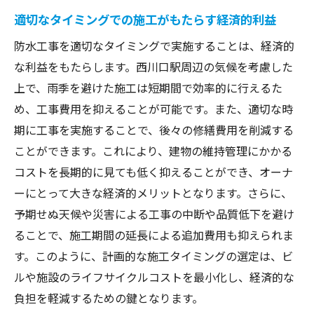
防水工事がもたらす経済的効果とその測定
適切なタイミングでの施工がもたらす経済的利益
建物保護のための適切な防水工事のタイミング
防水工事を適切なタイミングで実施することは、経済的
とは
な利益をもたらします。西川口駅周辺の気候を考慮した
建物のライフサイクルと施工時期の関連性
上で、雨季を避けた施工は短期間で効率的に行えるた
劣化状況に応じた施工タイミングの判断
め、工事費用を抑えることが可能です。また、適切な時
建物保護を最大化するための計画的施工
期に工事を実施することで、後々の修繕費用を削減する
ことができます。これにより、建物の維持管理にかかる
早期発見と対応で寿命を延ばす方法
コストを長期的に見ても低く抑えることができ、オーナ
防水工事がもたらす建物の安全性向上
ーにとって大きな経済的メリットとなります。さらに、
適切な時期に行うことで得られる保護効果
予期せぬ天候や災害による工事の中断や品質低下を避け
防水工事をプロに依頼する際の注意点と時期選
ることで、施工期間の延長による追加費用も抑えられま
び
す。このように、計画的な施工タイミングの選定は、ビ
施工業者選定時のポイントとチェック項目
ルや施設のライフサイクルコストを最小化し、経済的な
信頼できるプロフェッショナルの見極め方
負担を軽減するための鍵となります。