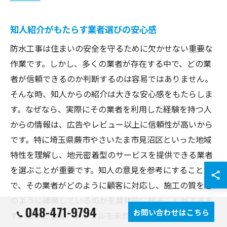
知人紹介がもたらす業者選びの安心感
防水工事は住まいの安全を守るために欠かせない重要な
作業です。しかし、多くの業者が存在する中で、どの業
者が信頼できるのか判断するのは容易ではありません。
そんな時、知人からの紹介は大きな安心感をもたらしま
す。なぜなら、実際にその業者を利用した経験を持つ人
からの情報は、広告やレビュー以上に信頼性が高いから
です。特に埼玉県蕨市やさいたま市見沼区といった地域
特性を理解し、地元密着型のサービスを提供できる業者
を選ぶことが重要です。知人の意見を参考にすること
で、その業者がどのように顧客に対応し、施工の質をど
のように確保しているのかを具体的に知ることができま
048-471-9794
お問い合わせはこちら
す。結果として、トラブルを未然に防ぎ、安心して防水