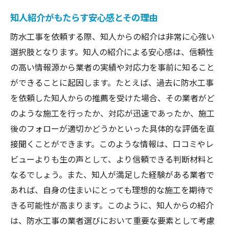
信頼できる業者の特徴を知人から学ぶ
知人紹介がもたらす安心感とその理由
知人が推奨する防水工事業者の利点
防水工事を依頼する際、知人からの紹介は非常に心強い
安心感を高める知人の紹介事例
選択肢となります。知人の紹介による安心感は、信頼性
過去の施工実績を知人から確認する
の高い情報源から業者の実績や対応力を事前に知ること
ができることに起因します。たとえば、過去に防水工事
地域特性に応じた業者選びのすすめ
を依頼した知人からの推薦を受けた場合、その業者がど
防水工事の成功は信頼できる知人紹介から
のような施工を行ったか、対応が迅速であったか、施工
埼玉県蕨市で知人紹介による防水工事の選び方
後のフォローが適切かどうかといった具体的な評価を直
を解説
接聞くことができます。このような情報は、口コミやレ
蕨市の気候に適した防水対策の重要性
ビューよりも生の声として、より信頼できる判断材料と
地域の特性に詳しい業者の選び方
なるでしょう。また、知人が満足した経験がある業者で
信頼の置ける業者を見つけるための知人の
あれば、自身の住まいにとっても理想的な施工を期待で
力
きる可能性が高まります。このように、知人からの紹介
蕨市に根ざした防水工事業者の選定方法
は、防水工事の業者選びにおいて重要な要素として考慮