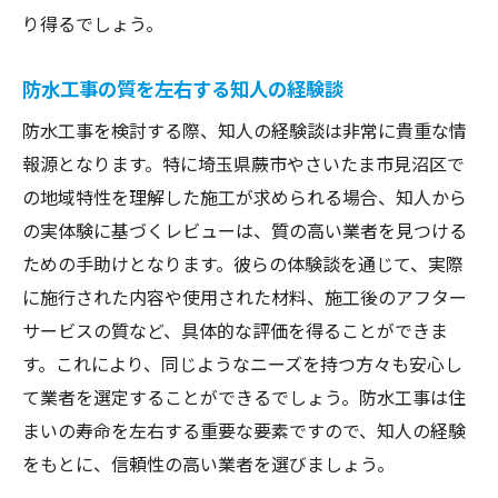
り得るでしょう。
知人の声が業者選びに与える安心感
成功事例を知人から学ぶ方法
防水工事の質を左右する知人の経験談
地域特化型業者を知人の意見で選ぶ
防水工事を検討する際、知人の経験談は非常に貴重な情
防水工事の品質向上に繋がる知人の声
報源となります。特に埼玉県蕨市やさいたま市見沼区で
信頼性の高い業者を見極める知人の力量
の地域特性を理解した施工が求められる場合、知人から
知人の推薦を活用した賢い選び方
の実体験に基づくレビューは、質の高い業者を見つける
防水工事の信頼度を高める知人紹介の重要性
ための手助けとなります。彼らの体験談を通じて、実際
知人紹介がもたらす業者選びの安心感
に施行された内容や使用された材料、施工後のアフター
サービスの質など、具体的な評価を得ることができま
信頼できる業者を知人から教えてもらう方
す。これにより、同じようなニーズを持つ方々も安心し
法
て業者を選定することができるでしょう。防水工事は住
知人の経験を基にした選び方の重要性
まいの寿命を左右する重要な要素ですので、知人の経験
地域に根付いた業者を知人から知るメリッ
をもとに、信頼性の高い業者を選びましょう。
ト