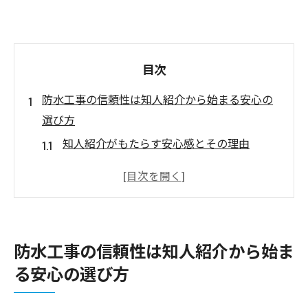
目次
防水工事の信頼性は知人紹介から始まる安心の
選び方
知人紹介がもたらす安心感とその理由
信頼できる業者選びに知人の意見を活用
防水工事の質を左右する知人の経験談
地域密着の業者を知人からの情報で選ぶ
口コミ情報を用いた防水工事業者の検討
防水工事の信頼性は知人紹介から始ま
信頼性の高い防水工事業者を見極める方法
る安心の選び方
知人紹介がもたらす防水工事の安心感と選定ポ
イント