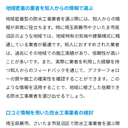
防水工事の質を高める知人の知恵
地域密着の業者を知人からの情報で選ぶ
信頼度の高い業者選定における知人の役割
地域密着型の防水工事業者を選ぶ際には、知人からの情
知人からの推薦を活かした防水工事の選び方
報が非常に役立ちます。特に埼玉県蕨市やさいたま市見
推薦者の声が選び方に与える影響
沼区のような地域では、地域特有の気候や建築様式に精
知人紹介で防水工事業者を選ぶ理由
通している業者が最適です。知人におすすめされた業者
地域密着型の業者を知人の推薦で選定
は、過去にその地域での施工実績があり、信頼性が高い
ことが多いです。また、実際に業者を利用した経験を持
知人の推薦を活かした成功事例
つ知人からのフィードバックを通じて、アフターフォロ
防水工事の選び方を知人の意見で決める
ーの質や施工の確実性を確認することができます。この
推薦を基にした業者選びのメリット
ような情報を活用することで、地域に根ざした信頼でき
埼玉県での防水工事成功の鍵は知人紹介にあり
る防水工事業者を選び出せるでしょう。
知人紹介が鍵となる業者選びの理由
埼玉県特有の防水工事のポイントを知人か
口コミ情報を用いた防水工事業者の検討
ら学ぶ
埼玉県蕨市、さいたま市見沼区で防水工事業者を選ぶ際