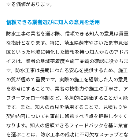
する価値があります。
知人からの情報で業者の技術力を判断
過去の実績を知人から聞くメリット
信頼できる業者選びに知人の意見を活用
さいたま市見沼区で知人紹介が推奨する防水工
防水工事の業者を選ぶ際、信頼できる知人の意見は貴重
事の選び方
な指針となります。特に、埼玉県蕨市やさいたま市見沼
見沼区における防水工事の需要と知人の紹
区といった地域に特化した情報を持つ知人からのアドバ
介
イスは、業者の地域密着度や施工品質の確認に役立ちま
地域の特性に対応した業者選びのコツ
す。防水工事は長期にわたる安心を提供するため、施工
知人の体験から学ぶ防水工事の重要性
の質が極めて重要です。実際の施工を経験した人の意見
信頼できる業者を知人のネットワークで探
を参考にすることで、業者の技術力や施工の丁寧さ、ア
す
フターフォロー体制など、多角的に評価することが可能
見沼区での防水工事成功例を知人から聞く
です。また、知人の意見を活用することで、見積もりや
知人紹介による業者選定の利点
契約内容についても事前に留意すべき点を把握しやすく
なります。知人の信頼できるフィードバックを基に業者
知人の声を活かした防水工事の選び方とそのメ
を選ぶことは、防水工事の成功に不可欠なステップとな
リット