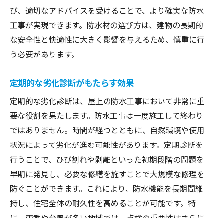
DIYでできる簡単な防水対策
び、適切なアドバイスを受けることで、より確実な防水
雨季に備えた特別な準備
工事が実現できます。防水材の選び方は、建物の長期的
屋上防水工事で快適な住まいを維持するための
な安全性と快適性に大きく影響を与えるため、慎重に行
アプローチ
う必要があります。
防水工事で得られる住環境の向上
定期的な劣化診断がもたらす効果
屋上緑化と防水の関係性
定期的な劣化診断は、屋上の防水工事において非常に重
防水工事がもたらす省エネ効果
要な役割を果たします。防水工事は一度施工して終わり
住まいの資産価値を高める工夫
ではありません。時間が経つとともに、自然環境や使用
快適性を維持するための日常ケア
状況によって劣化が進む可能性があります。定期診断を
防水工事後の住まいの変化とその楽しみ方
行うことで、ひび割れや剥離といった初期段階の問題を
防水工事の成功は業者選びから！信頼のポイン
早期に発見し、必要な修繕を施すことで大規模な修理を
トとは
防ぐことができます。これにより、防水機能を長期間維
初めての防水工事で失敗しないために
持し、住宅全体の耐久性を高めることが可能です。特
業者とのコミュニケーションの取り方
に、雨季や台風が多い地域では、点検の重要性はさらに