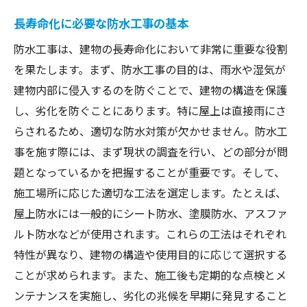
長寿命化に必要な防水工事の基本
防水工事で環境変化に対応するテクニック
家庭でできる雨漏り予防策
防水工事は、建物の長寿命化において非常に重要な役割
施工後の確認ポイントと対応策
を果たします。まず、防水工事の目的は、雨水や湿気が
建物内部に侵入するのを防ぐことで、建物の構造を保護
雨漏りトラブルを防ぐための維持管理
し、劣化を防ぐことにあります。特に屋上は直接雨にさ
住まいの快適性を高める工夫
らされるため、適切な防水対策が欠かせません。防水工
信頼できる防水工事業者を選ぶためのチェック
事を施す際には、まず現状の調査を行い、どの部分が問
ポイント
題となっているかを把握することが重要です。そして、
業者選びの基準と信頼性の見極め方
施工場所に応じた適切な工法を選定します。たとえば、
施工実績を確認する際の注意点
屋上防水には一般的にシート防水、塗膜防水、アスファ
業者の技術力を評価する方法
ルト防水などが使用されます。これらの工法はそれぞれ
使用材料の質とその選び方
特性が異なり、建物の構造や使用目的に応じて選択する
ことが求められます。また、施工後も定期的な点検とメ
アフターサービスの重要性
ンテナンスを実施し、劣化の兆候を早期に発見すること
契約前に確認すべき事項