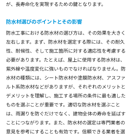
が、長寿命化を実現するための鍵となります。
効果的な防水工法の種類と選定方法を解説
主な防水工法の特徴と適用場面
防水材選びのポイントとその影響
建物の特性に合った工法の選び方
防水工事における防水材の選び方は、その効果を大きく
気候条件に応じた防水工法の選定
左右します。まず、防水材を選定する際には、その耐久
施工コストと効果のバランスを考える
性、耐候性、そして施工箇所に対する適応性を考慮する
工法選びにおける専門家の意見の活用
必要があります。たとえば、屋上に使用する防水材は、
最新技術を取り入れた防水方法
紫外線や温度変化に強いものでなければなりません。防
水材の種類には、シート防水材や塗膜防水材、アスファ
防水工事後のメンテナンスで建物を守る方法と
ルト系防水材などがありますが、それぞれのメリットと
は
デメリットを理解し、施工する場所の条件に最も適した
防水工事後の日常的なチェック項目
ものを選ぶことが重要です。適切な防水材を選ぶこと
劣化の早期発見と対応法
は、雨漏りを防ぐだけでなく、建物全体の寿命を延ばす
メンテナンス契約の重要性
ことにつながります。また、防水材の選定は専門業者の
定期的な専門点検のメリット
意見を参考にすることも有効です。信頼できる業者を選