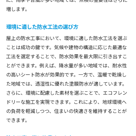
増します。
信頼できる業者の見分け方
防水工事契約時の注意点
環境に適した防水工法の選び方
施工後のサポート体制の確認
屋上の防水工事において、環境に適した防水工法を選ぶ
業者選びにおける口コミの活用法
ことは成功の鍵です。気候や建物の構造に応じた最適な
防水工事で安心な住まいを実現するための実践
工法を選定することで、防水効果を最大限に引き出すこ
ガイド
とができます。例えば、降水量が多い地域では、耐水性
防水工事の流れを把握しよう
の高いシート防水が効果的です。一方で、温暖で乾燥し
施工前に準備しておくべきこと
た地域では、透湿性に優れた塗膜防水が適しています。
防水工事中の確認ポイント
さらに、環境に配慮した素材を選ぶことで、エコフレン
施工後のアフターケアの重要性
ドリーな施工を実現できます。これにより、地球環境へ
の負荷を軽減しつつ、住まいの快適さを維持することが
トラブルを未然に防ぐための知識
できます。
安心な住まいを実現するための活用事例