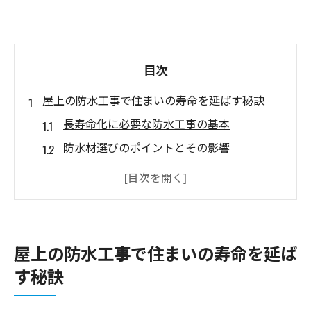
目次
屋上の防水工事で住まいの寿命を延ばす秘訣
長寿命化に必要な防水工事の基本
防水材選びのポイントとその影響
定期的な劣化診断がもたらす効果
環境に適した防水工法の選び方
防水工事の際に注意すべき点
住まいを守るためのメンテナンス計画
屋上の防水工事で住まいの寿命を延ば
防水工事で雨漏り対策！安心な住環境を実現す
す秘訣
る方法
雨漏りの原因を知ることから始めよう